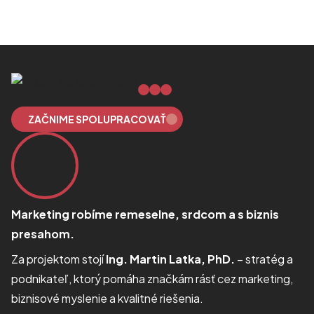
ZAČNIME SPOLUPRACOVAŤ
Marketing robíme remeselne, srdcom a s biznis
presahom.
Za projektom stojí
Ing. Martin Latka, PhD.
– stratég a
podnikateľ, ktorý pomáha značkám rásť cez marketing,
biznisové myslenie a kvalitné riešenia.